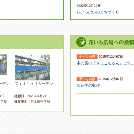
2022年12月12日
花いっぱいのまちづくり
2021年10月06日
生徒会・環境委員さんとの花植
2021年06月21日
今年度初めて✿ヾ╲(。◕‿◕。)╱
2015年12月07日
手作り自慢
木の実の『きっこちゃん』です
2021年03月19日
卒業式の準備(*^^*)
2015年12月07日
手作り自慢
ーデン
フィオキュリガーデン
落花生の収穫
2021年03月15日
1日
撮影日
2025年4月21日
学校
撮影場所
東金町中学校
ブルーガーデンプロジェクト
2021年03月15日
花いっぱいです♬