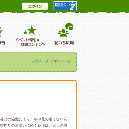
ログイン
とは
花情報＆フォトギャラリー
活動報告
イベント情報 ＆特設コンテンツ
花いち広場
トップページ
マイページ
徒との協働により１年中花の絶えない花
校周りの道沿いに続く花壇は、大人の腰