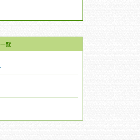
え
✿
。