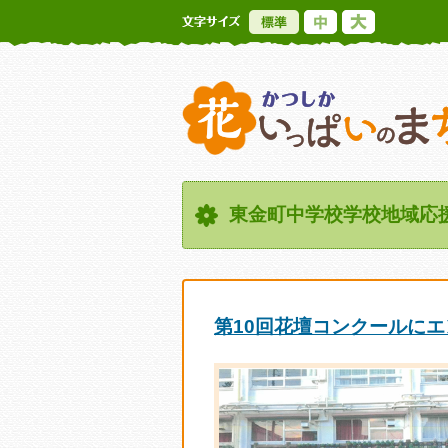
標準
中
大
東金町中学校学校地域応
第10回花壇コンクールに