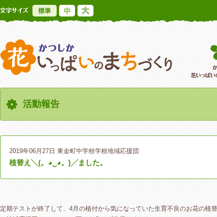
標準
中
大
かつしか花いっ
活動報告
2019年06月27日
東金町中学校学校地域応援団
植替え╲(。◕‿◕。)╱ました。
定期テストが終了して、4月の植付から気になっていた生育不良のお花の植