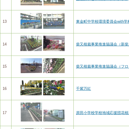
13
東金町中学校環境委員会with
14
柴又植栽事業推進協議会（新柴
15
柴又植栽事業推進協議会（フロ
16
千紫万紅
17
原田小学校学校地域応援団花植