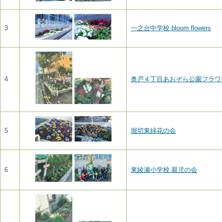
3
一之台中学校 bloom flowers
4
奥戸４丁目あおぞら公園フラワ
5
堀切東緑花の会
6
東綾瀬小学校 親児の会