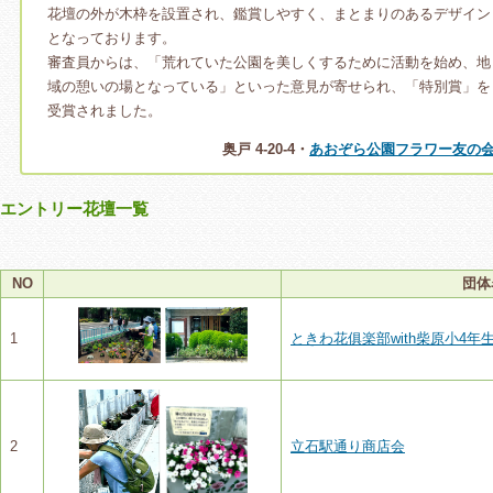
花壇の外が木枠を設置され、鑑賞しやすく、まとまりのあるデザイン
となっております。
審査員からは、「荒れていた公園を美しくするために活動を始め、地
域の憩いの場となっている」といった意見が寄せられ、「特別賞」を
受賞されました。
奥戸 4-20-4・
あおぞら公園フラワー友の
エントリー花壇一覧
NO
団体
1
ときわ花俱楽部with柴原小4年
2
立石駅通り商店会