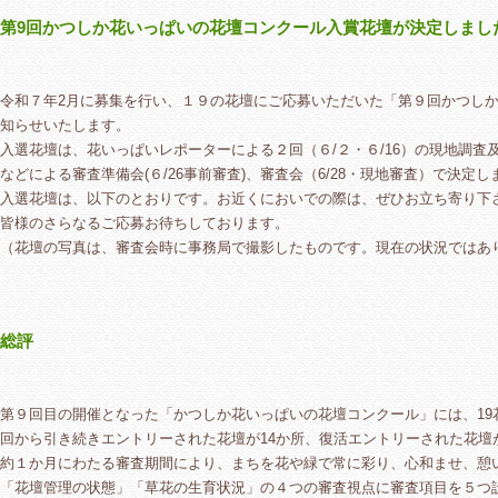
第9回かつしか花いっぱいの花壇コンクール入賞花壇が決定しまし
令和７年2月に募集を行い、１９の花壇にご応募いただいた「第９回かつし
知らせいたします。
入選花壇は、花いっぱいレポーターによる２回（６/２・６/16）の現地調
などによる審査準備会(６/26事前審査)、審査会（6/28・現地審査）で決定し
入選花壇は、以下のとおりです。お近くにおいでの際は、ぜひお立ち寄り下
皆様のさらなるご応募お待ちしております。
（花壇の写真は、審査会時に事務局で撮影したものです。現在の状況ではあ
総評
第９回目の開催となった「かつしか花いっぱいの花壇コンクール」には、19
回から引き続きエントリーされた花壇が14か所、復活エントリーされた花
約１か月にわたる審査期間により、まちを花や緑で常に彩り、心和ませ、憩
「花壇管理の状態」「草花の生育状況」の４つの審査視点に審査項目を５つ