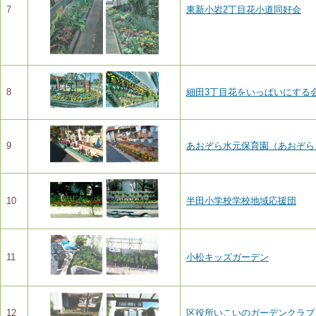
7
東新小岩2丁目花小道同好会
8
細田3丁目花をいっぱいにする
9
あおぞら水元保育園（あおぞら
10
半田小学校学校地域応援団
11
小松キッズガーデン
12
区役所いこいのガーデンクラブ