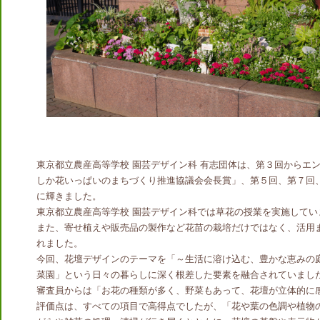
東京都立農産高等学校 園芸デザイン科 有志団体は、第３回からエ
しか花いっぱいのまちづくり推進協議会会長賞」、第５回、第７回
に輝きました。
東京都立農産高等学校 園芸デザイン科では草花の授業を実施して
また、寄せ植えや販売品の製作など花苗の栽培だけではなく、活用
れました。
今回、花壇デザインのテーマを「～生活に溶け込む、豊かな恵みの
菜園」という日々の暮らしに深く根差した要素を融合されていまし
審査員からは「お花の種類が多く、野菜もあって、花壇が立体的に
評価点は、すべての項目で高得点でしたが、「花や葉の色調や植物