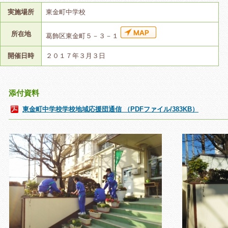
実施場所
東金町中学校
所在地
葛飾区東金町５－３－１
開催日時
２０１７年３月３日
添付資料
東金町中学校学校地域応援団通信 （PDFファイル/383KB）