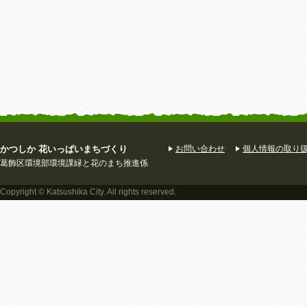
かつしか 花いっぱいまちづくり
お問い合わせ
個人情報の取り
葛飾区環境部環境課緑と花のまち推進係
Copyright © Katsushika City. All rights reserved.