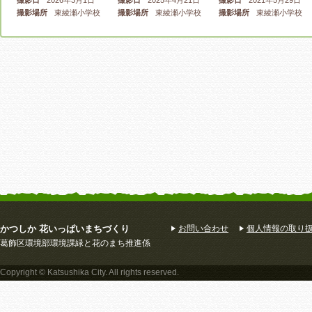
撮影日
2026年3月1日
撮影日
2025年4月21日
撮影日
2021年5月29日
撮影場所
東綾瀬小学校
撮影場所
東綾瀬小学校
撮影場所
東綾瀬小学校
キンギョソウがきれい
植え替えから一週間
先生とこどもたち
撮影日
2021年3月20日
撮影日
2020年11月21日
撮影日
2020年11月14日
撮影場所
葛飾区堀切6丁
撮影場所
東綾瀬小学校
撮影場所
東綾瀬小学校
目
かつしか 花いっぱいまちづくり
お問い合わせ
個人情報の取り
葛飾区環境部環境課緑と花のまち推進係
６月状況
５月植え替え
Copyright © Katsushika City. All rights reserved.
撮影日
2018年6月25日
撮影日
2018年5月27日
撮影場所
葛飾区堀切6丁
撮影場所
東綾瀬小学校
目