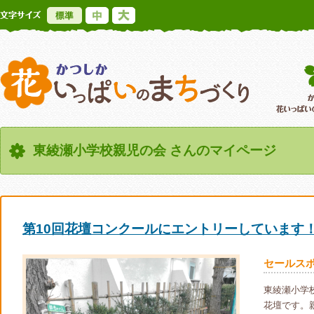
標準
中
大
かつしか花いっ
東綾瀬小学校親児の会 さんのマイページ
第10回花壇コンクールにエントリーしています
セールス
東綾瀬小学
花壇です。