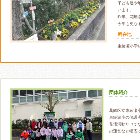
子ども達や
います。
昨年、花壇
今年も更な
所在地
東綾瀬小学
団体紹介
葛飾区立東綾瀬
東綾瀬小の保護
花壇活動だけで
の運営など幅広