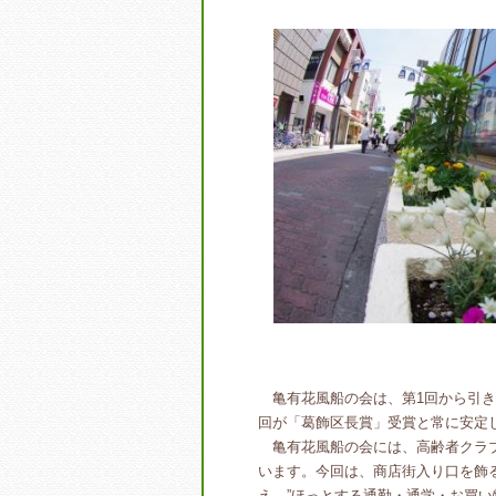
亀有花風船の会は、第1回から引き
回が「葛飾区長賞」受賞と常に安定
亀有花風船の会には、高齢者クラブ
います。今回は、商店街入り口を飾
え、”ほっとする通勤・通学・お買