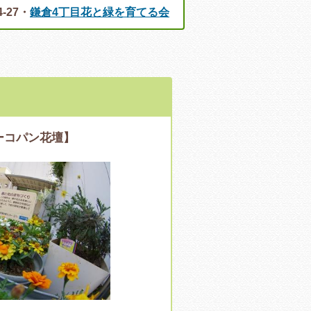
-27・
鎌倉4丁目花と緑を育てる会
ーコパン花壇】