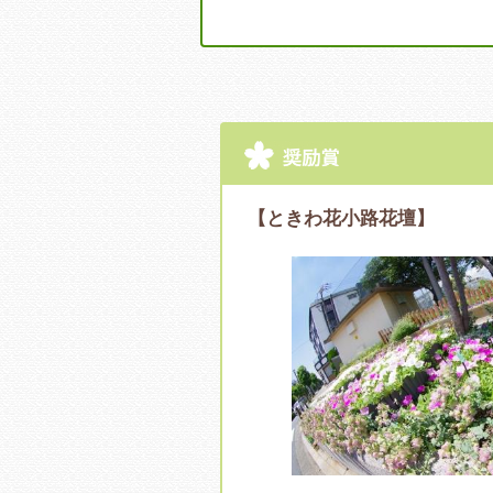
【ときわ花小路花壇】