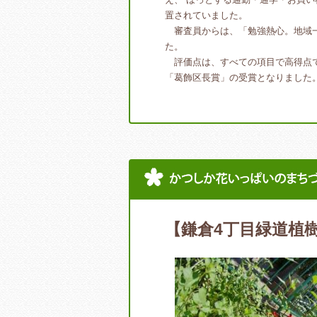
置されていました。
審査員からは、「勉強熱心。地域一
た。
評価点は、すべての項目で高得点で
「葛飾区長賞」の受賞となりました
【鎌倉4丁目緑道植