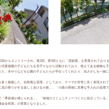
2回からエントリーされ、第2回、第3回ともに「奨励賞」を受賞されており
児童遊園の子どもたちを見守りながら活動されており、植えてある植物も子
また、水やりなどを公園の子どもたちが手伝ってくれたり、虫さがしを一緒に
多く植栽した、自然風な花壇」としており、テーマが非常に良く表現されて
花の香りがする楽しく歩ける小路」、「小路の両側に見事な手入れの花壇で
「季節感が感じられる」、「地域のコミュニティーづくりに役立っている」
議会会長賞」の受賞となりました。