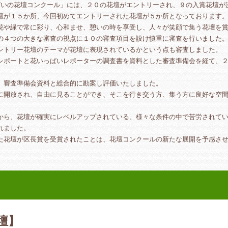
いの花壇コンクール」には、２０の花壇がエントリーされ、９の入賞花壇が
壇が１５か所、今回初めてエントリーされた花壇が５か所となっております
や緑で常に彩り、心和ませ、憩いの時を享受し、人々が笑顔で集う花壇を賞
の４つの大きな審査の視点に１０の審査項目を設け慎重に審査を行いました
ントリー花壇のテーマが花壇に表現されているかという点も審査しました。
ポートと花いっぱいレポーターの調査書を資料とした審査準備会を経て、２
審査準備会資料と総合的に勘案し評価いたしました。
に開放され、自由に見ることができ、そこを行き交う方、集う方に良好な空
ら、花壇が確実にレベルアップされている、様々な条件の中で苦労されてい
れました。
た花壇が区長賞を受賞されたことは、花壇コンクールの新たな展開を予感さ
壇】