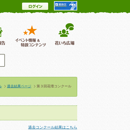
ログイン
とは
花情報＆フォトギャラリー
活動報告
イベント情報 ＆特設コンテンツ
花いち広場
ル
過去結果ページ
第３回花壇コンクール
過去コンクール結果はこちら