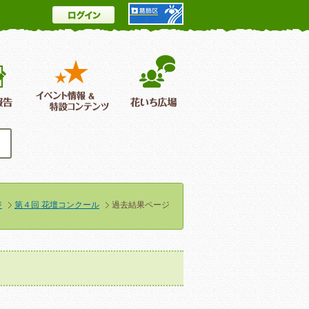
ログイン
とは
花情報＆フォトギャラリー
活動報告
イベント情報 ＆特設コンテンツ
花いち広場
ジ
第４回 花壇コンクール
過去結果ページ