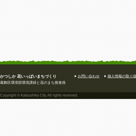
春を待つ
丈夫なのも取得
一月後
撮影日
2017年12月19日
撮影日
2017年12月19日
撮影日
2017年4月28日
撮影場所
地域活動支援
撮影場所
地域活動支援
撮影場所
地域活動支援
センターコパン
センターコパン
センターコパン
かつしか 花いっぱいまちづくり
お問い合わせ
個人情報の取り
葛飾区環境部環境課緑と花のまち推進係
一月後
地域活動支援センター
華やか
コパン花壇
Copyright © Katsushika City. All rights reserved.
撮影日
2017年4月28日
撮影日
2017年3月24日
撮影日
2017年3月16日
撮影場所
地域活動支援
撮影場所
地域活動支援
撮影場所
地域活動支援
センターコパン
センターコパン
センターコパン