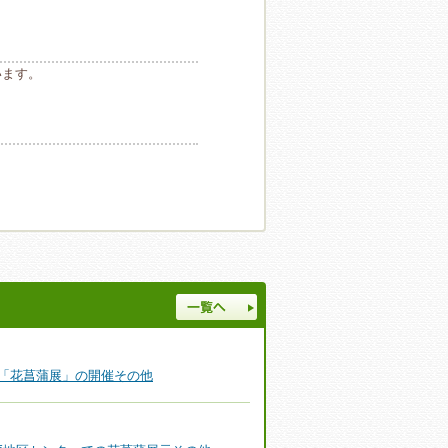
います。
一覧へ
「花菖蒲展」の開催その他