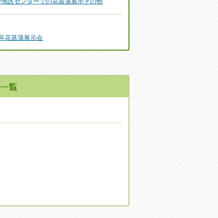
戸地区センターでの花菖蒲展示その他
年花菖蒲展示会
の花菖蒲の設置
した。