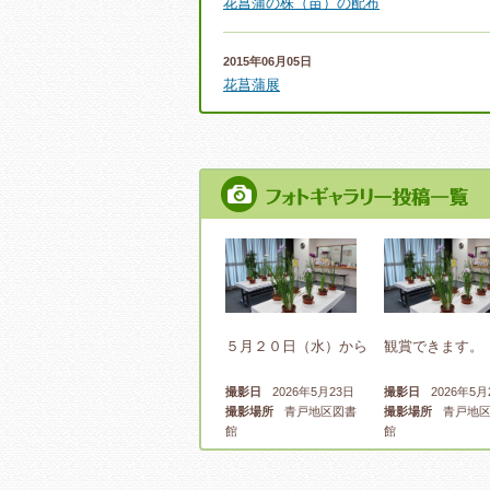
花菖蒲の株（苗）の配布
2015年06月05日
花菖蒲展
５月２０日（水）から
観賞できます。
撮影日
2026年5月23日
撮影日
2026年5月
撮影場所
青戸地区図書
撮影場所
青戸地区
館
館