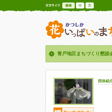
標準
中
大
青戸地区まちづくり懇談
団体紹