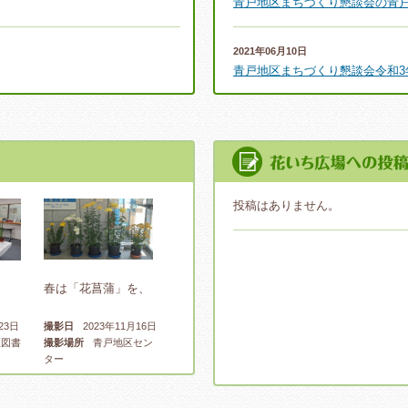
青戸地区まちづくり懇談会の青
2021年06月10日
青戸地区まちづくり懇談会令和3
2017年06月07日
青戸地区センター「花菖蒲展」
2016年07月02日
投稿はありません。
花菖蒲の株分け配布
2016年06月06日
花菖蒲展の開催
春は「花菖蒲」を、
2015年07月03日
23日
撮影日
2023年11月16日
図書
撮影場所
青戸地区セン
花菖蒲の株（苗）の配布をしま
ター
2015年06月05日