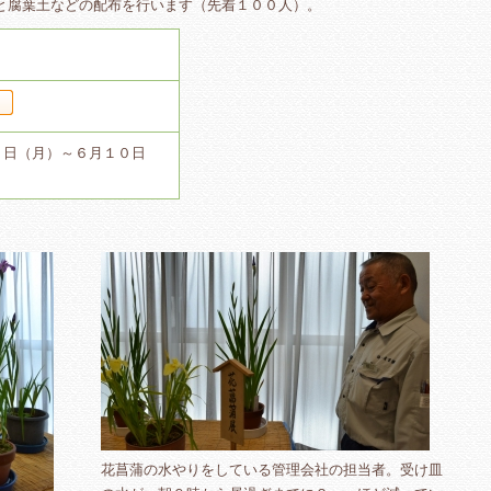
と腐葉土などの配布を行います（先着１００人）。
０日（月）～６月１０日
花菖蒲の水やりをしている管理会社の担当者。受け皿