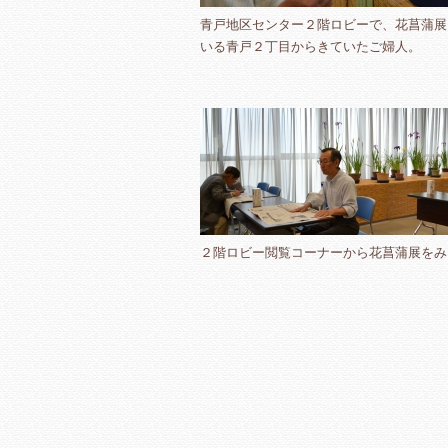
青戸地区センター２階ロビーで、花菖蒲展
いる青戸２丁目からきていたご婦人。
２階ロビー閲覧コーナーから花菖蒲展をみ