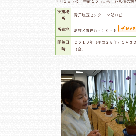
７月１日（金）午前１０時から、花菖蒲の株
実施場
青戸地区センター ２階ロビー
所
所在地
葛飾区青戸５－２０－６
開催日
２０１６年（平成２８年）５月３
時
（金）