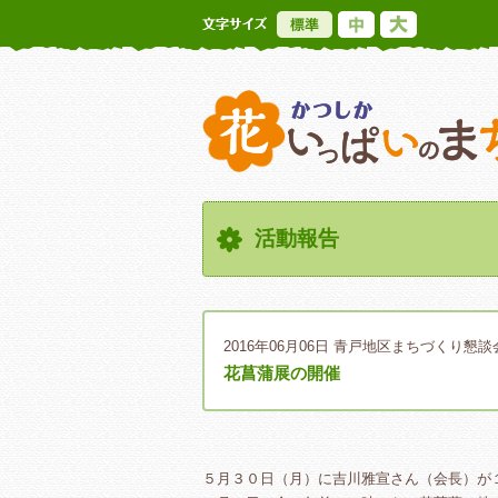
標準
中
大
活動報告
2016年06月06日
青戸地区まちづくり懇談
花菖蒲展の開催
５月３０日（月）に吉川雅宣さん（会長）が