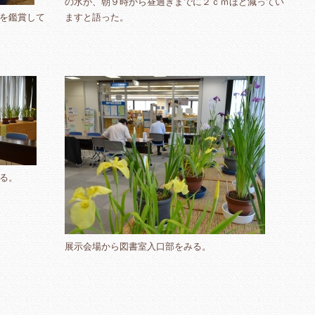
の水が、朝９時から昼過ぎまでに２ｃｍほど減ってい
を鑑賞して
ますと語った。
る。
展示会場から図書室入口部をみる。