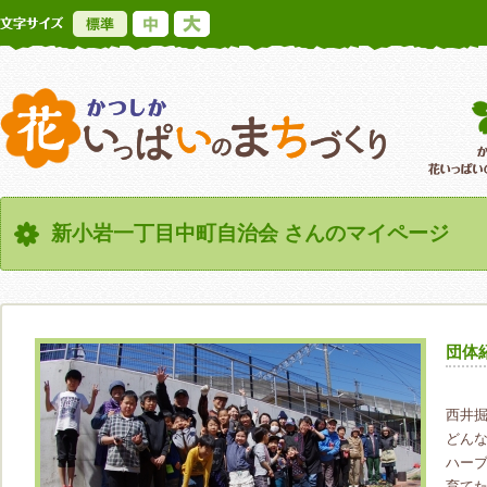
標準
中
大
かつしか花いっ
新小岩一丁目中町自治会 さんのマイページ
団体
西井
どん
ハー
育て