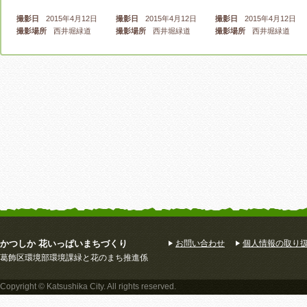
撮影日
2015年4月12日
撮影日
2015年4月12日
撮影日
2015年4月12日
撮影場所
西井堀緑道
撮影場所
西井堀緑道
撮影場所
西井堀緑道
ナデシコ
ツルニチニチソウ
エリゲロン
撮影日
2015年4月12日
撮影日
2015年4月12日
撮影日
2015年4月12日
撮影場所
西井堀緑道
撮影場所
西井堀緑道
撮影場所
西井堀緑道
かつしか 花いっぱいまちづくり
お問い合わせ
個人情報の取り
葛飾区環境部環境課緑と花のまち推進係
キャットミント
中町緑道の花壇
中町緑道の花壇
Copyright © Katsushika City. All rights reserved.
撮影日
2015年4月12日
撮影日
2015年4月12日
撮影日
2015年4月12日