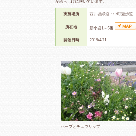
が誇らしげに咲いています。
実施場所
西井堀緑道・中町遊歩道
所在地
新小岩1－5番
開催日時
2019/4/11
ハーブとチュウリップ