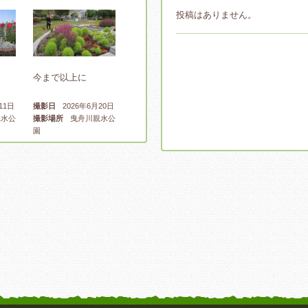
投稿はありません。
今まで以上に
11日
撮影日
2026年6月20日
水公
撮影場所
曳舟川親水公
園
広場ゾ
1日
水公