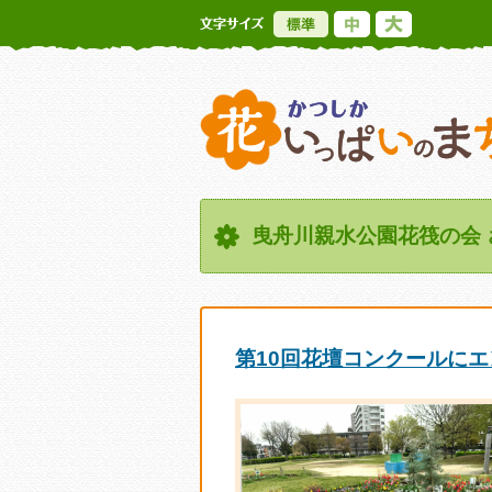
標準
中
大
曳舟川親水公園花筏の会
第10回花壇コンクールに