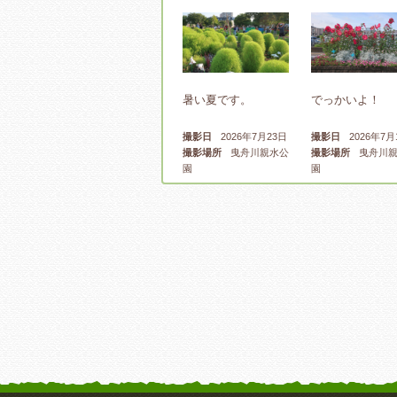
暑い夏です。
でっかいよ！
撮影日
2026年7月23日
撮影日
2026年7月
撮影場所
曳舟川親水公
撮影場所
曳舟川親
園
園
通るとワクワクしてき
曳舟川親水公園
て、
ーン花壇
撮影日
2026年6月20日
撮影日
2026年3月
撮影場所
曳舟川親水公
撮影場所
曳舟川親
園
園