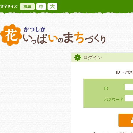
標準
中
大
かつしか花いっ
ログイン
ID ・
ID
パスワード