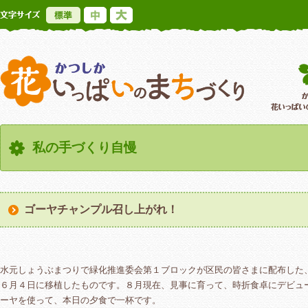
標準
中
大
かつしか花いっ
私の手づくり自慢
ゴーヤチャンプル召し上がれ！
水元しょうぶまつりで緑化推進委会第１ブロックが区民の皆さまに配布した
６月４日に移植したものです。８月現在、見事に育って、時折食卓にデビュ
ーヤを使って、本日の夕食で一杯です。