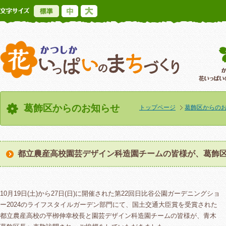
標準
中
大
かつしか花いっ
葛飾区からのお知らせ
トップページ
葛飾区からの
都立農産高校園芸デザイン科造園チームの皆様が、葛飾
10月19日(土)から27日(日)に開催された第22回日比谷公園ガーデニングショ
ー2024のライフスタイルガーデン部門にて、国土交通大臣賞を受賞された
都立農産高校の平栁伸幸校長と園芸デザイン科造園チームの皆様が、青木