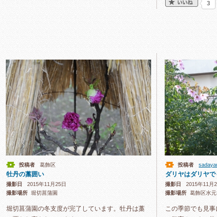
3
投稿者
葛飾区
投稿者
sadaya
牡丹の藁囲い
ダリヤはダリヤで
撮影日
2015年11月25日
撮影日
2015年11月
撮影場所
堀切菖蒲園
撮影場所
葛飾区水元
堀切菖蒲園の冬支度が完了しています。牡丹は藁
この季節でも見事