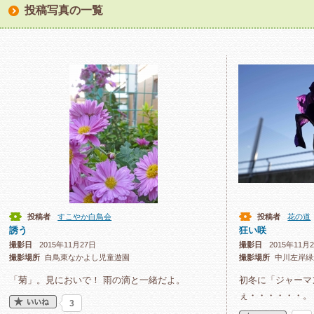
投稿写真の一覧
投稿者
すこやか白鳥会
投稿者
花の道
誘う
狂い咲
撮影日
2015年11月27日
撮影日
2015年11月
撮影場所
白鳥東なかよし児童遊園
撮影場所
中川左岸緑
「菊」。見においで！ 雨の滴と一緒だよ。
初冬に「ジャーマ
ぇ・・・・・・。
3