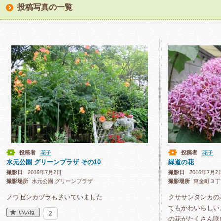
投稿写真の一覧
投稿者
花子
投稿者
花子
水元公園 グリーンプラザ その10
緑道の花
撮影日
2016年7月2日
撮影日
2016年7月2
撮影場所
水元公園 グリーンプラザ
撮影場所
東金町３丁
ノウゼンカヅラもさいていました
クササンタンカの
てもかわいらしい
2
の花がたくさん咲