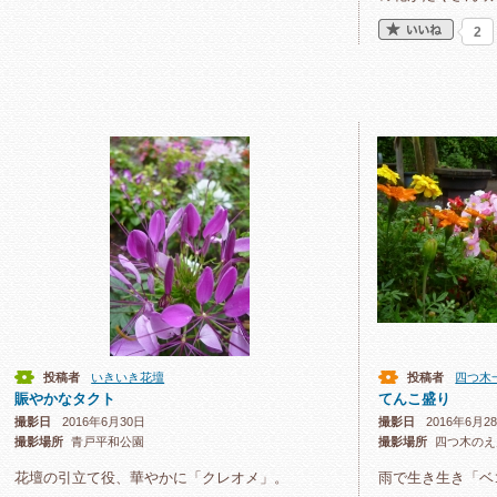
2
投稿者
いきいき花壇
投稿者
四つ木
賑やかなタクト
てんこ盛り
撮影日
2016年6月30日
撮影日
2016年6月2
撮影場所
青戸平和公園
撮影場所
四つ木のえ
花壇の引立て役、華やかに「クレオメ」。
雨で生き生き「ベ