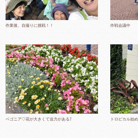
作業後、自撮りに挑戦！！
作戦会議中
ベゴニア♡花が大きくて迫力がある⤴
トロピカル始