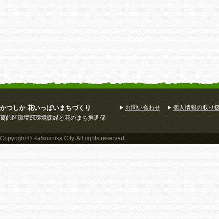
かつしか 花いっぱいまちづくり
お問い合わせ
個人情報の取り
葛飾区環境部環境課緑と花のまち推進係
Copyright © Katsushika City. All rights reserved.