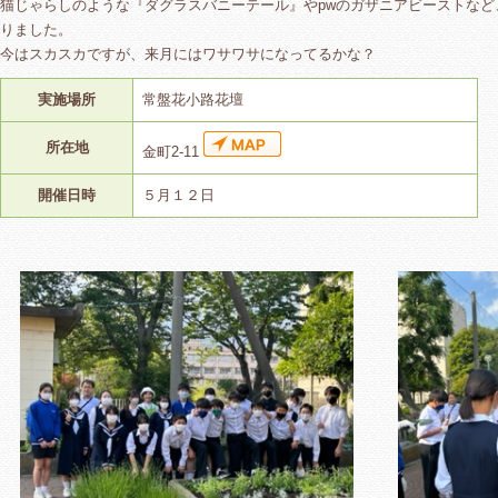
猫じゃらしのような『ダグラスバニーテール』やpwのガザニアビーストな
りました。
今はスカスカですが、来月にはワサワサになってるかな？
実施場所
常盤花小路花壇
所在地
金町2-11
開催日時
５月１２日