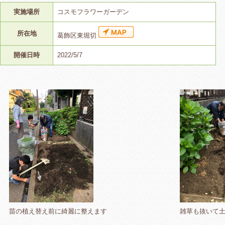
実施場所
コスモフラワーガーデン
所在地
葛飾区東堀切
開催日時
2022/5/7
苗の植え替え前に綺麗に整えます
雑草も抜いて