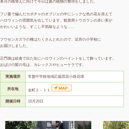
来月の植替えに向けて今日は夏の植物の整理をしました。
フジ蔓で編んだカボチャのオブジェの中にシックな色の花を添えて
ハロウィンの雰囲気を出しています。観賞用トウガラシの赤い実が
かわいいような、すこし不気味なような……
フウセンカズラの種はたくさんとれたので、近所の小学校に
お届けしました。
正門側は給食で出た缶にハロウィンのペイントをして飾っています。
おばけの髪の毛は、カレックスやヒューケラです。
実施場所
常盤中学校地域応援団花小路花壇
所在地
金町２－１１
開催日時
10月20日