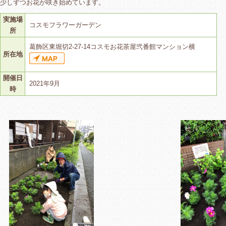
少しずつお花が咲き始めています。
実施場
コスモフラワーガーデン
所
葛飾区東堀切2-27-14コスモお花茶屋弐番館マンション横
所在地
開催日
2021年9月
時