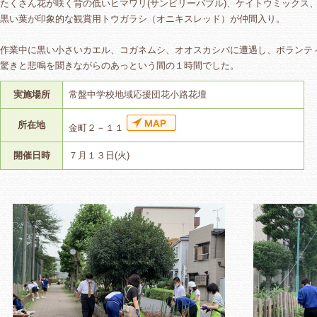
たくさん花が咲く背の低いヒマワリ(サンビリーバブル)、ケイトウミックス
黒い葉が印象的な観賞用トウガラシ（オニキスレッド）が仲間入り。
作業中に黒い小さいカエル、コガネムシ、オオスカシバに遭遇し、ボランテ
驚きと悲鳴を聞きながらのあっという間の１時間でした。
実施場所
常盤中学校地域応援団花小路花壇
所在地
金町２－１１
開催日時
７月１３日(火)