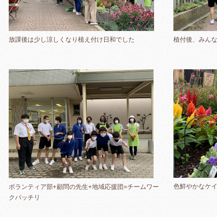
放課後は少し涼しくなり植え付け日和でした
植付後、みん
色鮮やかなケ
ボランティア部+顧問の先生+地域応援団=チームワー
クバッチリ