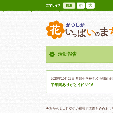
標準
中
大
活動報告
2020年10月23日
常盤中学校学校地域応援
半年間ありがとう(^▽^)/
先週から１１月初旬の植替え準備を始めまし