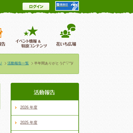
ログイン
とは
花情報＆フォトギャラリー
活動報告
イベント情報 ＆特設コンテンツ
花いち広場
ジ
活動報告一覧
半年間ありがとう(^▽^)/
2026 年度
2025 年度