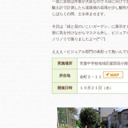
一度に全部は作業が大変なので３回に分けて
酸土計で計測したら道路側の花壇が少し酸性
しばらくの間、土を休ませます。
今日は「緑と花のいこいガーデン」に展示す
密に気を付けながらマスクも外し、ビジュア
ノリノリで撮りましたよー(*'▽')
えええ～ビジュアル部門の表彰って無いんで
実施場所
常盤中学校地域応援団花小路
所在地
金町２－１１
開催日時
１０月２１日（水）