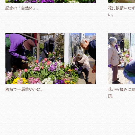
記念の「自然体」。
花に挨拶をせ
い。
移植で一層華やかに。
花がら摘みに
頂。