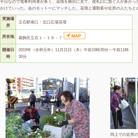
平日なので電車利用者が多く、花壇を横目に見て、改札口に急ぐ人が多かっ
かけていった。会のモットーにマッチした、花壇と通勤客や近所の人たちと
実施場
立石駅南口・北口広場花壇
所
所在地
葛飾区立石１－１９－７
開催日
2019年（令和元年）11月21日（木）午前10時30分～午前11時
時
30分
同上での近所