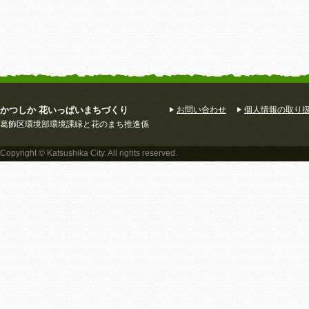
かつしか 花いっぱいまちづくり
お問い合わせ
個人情報の取り
葛飾区環境部環境課緑と花のまち推進係
Copyright © Katsushika City. All rights reserved.