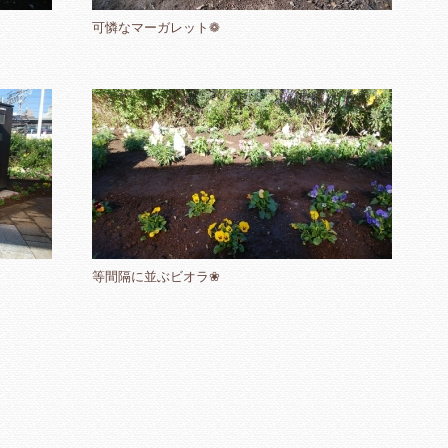
可憐なマーガレット❁
等間隔に並ぶビオラ❀