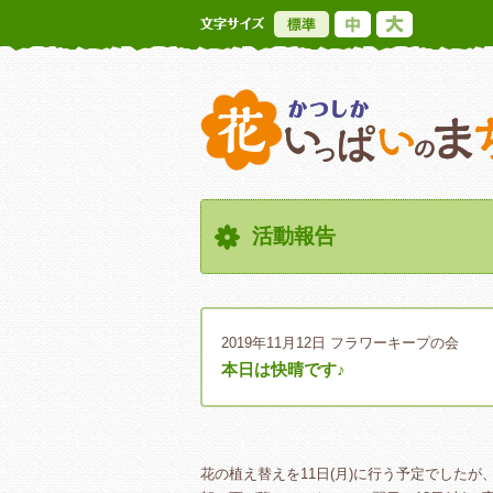
標準
中
大
活動報告
2019年11月12日
フラワーキープの会
本日は快晴です♪
花の植え替えを11日(月)に行う予定でしたが