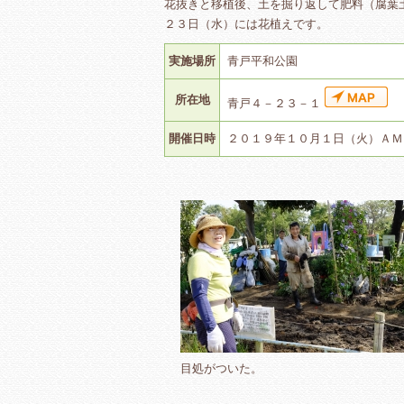
花抜きと移植後、土を掘り返して肥料（腐葉
２３日（水）には花植えです。
実施場所
青戸平和公園
所在地
青戸４－２３－１
開催日時
２０１９年１０月１日（火）ＡＭ
目処がついた。