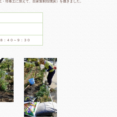
土・培養土に加えて、自家製籾殻燻炭）を撒きました。
８：４０～９：３０