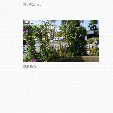
労いながら。
肥料撒き。