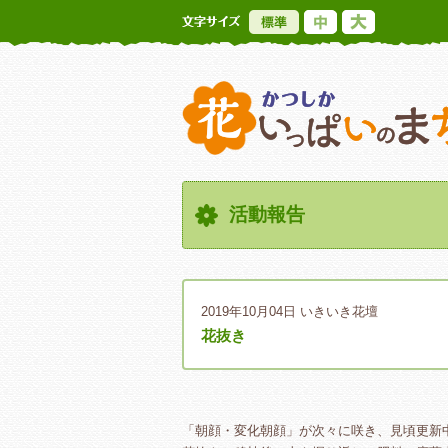
標準
中
大
活動報告
2019年10月04日
いきいき花壇
花抜き
「朝顔・変化朝顔」が次々に咲き、見頃更新