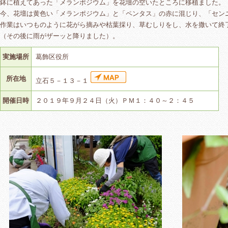
鉢に植えてあった「メランポジウム」を花壇の空いたところに移植ました。
今、花壇は黄色い「メランポジウム」と「ペンタス」の赤に混じり、「セン
作業はいつものように花がら摘みや枯葉採り、草むしりをし、水を撒いて終
（その後に雨がザーッと降りました）。
実施場所
葛飾区役所
所在地
立石５－１３－１
開催日時
２０１９年９月２４日（火）ＰＭ１：４０～２：４５