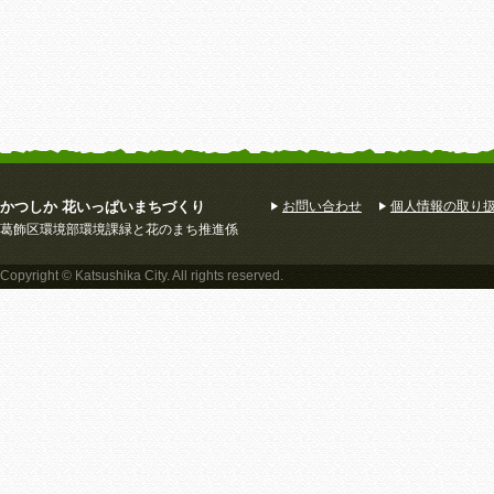
かつしか 花いっぱいまちづくり
お問い合わせ
個人情報の取り
葛飾区環境部環境課緑と花のまち推進係
Copyright © Katsushika City. All rights reserved.