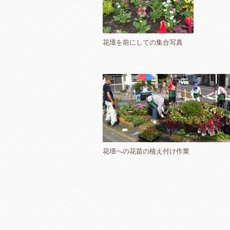
花壇を前にしての集合写真
花壇への花苗の植え付け作業