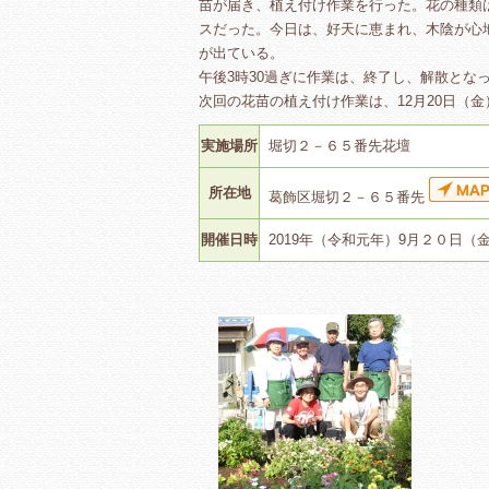
苗が届き、植え付け作業を行った。花の種類
スだった。今日は、好天に恵まれ、木陰が心
が出ている。
午後3時30過ぎに作業は、終了し、解散とな
次回の花苗の植え付け作業は、12月20日（
実施場所
堀切２－６５番先花壇
所在地
葛飾区堀切２－６５番先
開催日時
2019年（令和元年）9月２０日（金