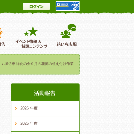
ログイン
とは
花情報＆フォトギャラリー
活動報告
イベント情報 ＆特設コンテンツ
花いち広場
堀切東 緑化の会９月の花苗の植え付け作業
2026 年度
2025 年度