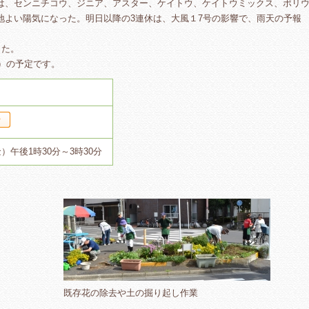
は、センニチコウ、ジニア、アスター、ケイトウ、ケイトウミックス、ポリ
地よい陽気になった。明日以降の3連休は、大風１7号の影響で、雨天の予報
った。
金）の予定です。
）午後1時30分～3時30分
既存花の除去や土の掘り起し作業