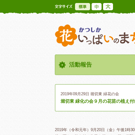
標準
中
大
活動報告
2019年09月29日
堀切東 緑花の会
堀切東 緑化の会９月の花苗の植え付
2019年（令和元年）9月20日（金）午後1