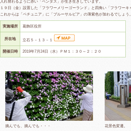
入れ替わるように赤い「ペンタス」が生き生きしています。
１９日（金）設置した「フラワーメリーゴーランド」と四角い「フラワーキ
これからは「ペチュニア」に「ブルーサルビア」の薄紫色が加わるでしょう
実施場所
葛飾区役所
所在地
立石５－１３－１
開催日時
2019年7月24日（水）ＰＭ１：３０～２：２０
摘んでも、摘んでも・・・
花景色変遷。