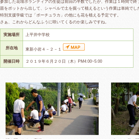
参加した花壇ボランティアの生徒は前回の半数でしたが、作業は１時間で終
苗をポットから出して、シャベルで土を掘って植えるという作業は単純でし
特別支援学級では「ポーチュラカ」の他にも花を植える予定です。
さぁ、これからどんなふうに咲いてくるのか楽しみですね。
実施場所
上平井中学校
所在地
東新小岩４－２－１
開催日時
２０１９年６月２０日（木）PM4:00~5:00