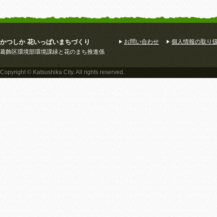
かつしか 花いっぱいまちづくり
お問い合わせ
個人情報の取り
葛飾区環境部環境課緑と花のまち推進係
Copyright © Katsushika City. All rights reserved.