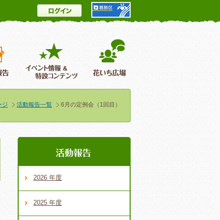
ログイン
とは
花情報＆フォトギャラリー
活動報告
イベント情報 ＆特設コンテンツ
花いち広場
ージ
活動報告一覧
6月の定例会（1回目）
2026 年度
2025 年度