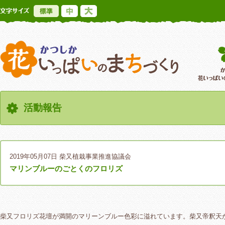
標準
中
大
かつしか花いっ
活動報告
2019年05月07日
柴又植栽事業推進協議会
マリンブルーのごとくのフロリズ
柴又フロリズ花壇が満開のマリーンブルー色彩に溢れています。柴又帝釈天