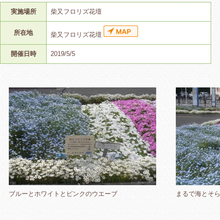
実施場所
柴又フロリズ花壇
所在地
柴又フロリズ花壇
開催日時
2019/5/5
ブルーとホワイトとピンクのウエーブ
まるで海とそ