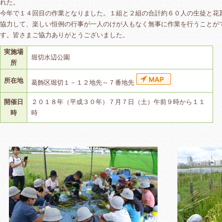
れた。
今年で１４回目の作業となりました。１組と２組の合計約６０人の生徒と花
協力して、楽しい恒例の行事が一人のけが人もなく無事に作業を行うことが
す。皆さまご協力ありがとうございました。
実施場
堀切水辺公園
所
所在地
葛飾区堀切１－１２地先～７番地先
開催日
２０１８年（平成３０年）７月７日（土）午前９時から１１
時
時