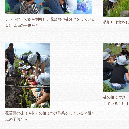
テントの下で鋏を利用し、花菖蒲の株分けをしている
芯切り作業を
１組２班の子供たち
株の植え付け
している１組
花菖蒲の株（４株）の植えつけ作業をしている２組２
班の子供たち