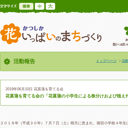
標準
中
大
かつしか花いっ
活動報告
トップページ
活
2019年06月10日
花菖蒲を育てる会
花菖蒲を育てる会の「花菖蒲の小学生による株分けおよび植え
２０１８年（平成３０年）７月７日（土）晴天に恵まれ、堀切小学校４年生