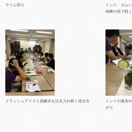
ライム切り
ミント、ガム
綿棒の先で軽
クラッシュアイスと炭酸水を注ぎ入れ軽く混ぜる
ミントの葉先
がり