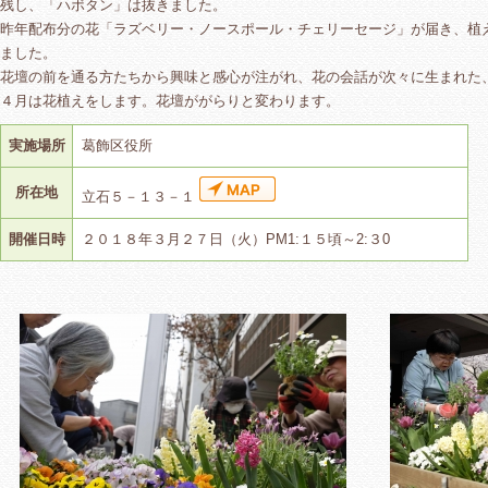
残し、「ハボタン」は抜きました。
昨年配布分の花「ラズベリー・ノースポール・チェリーセージ」が届き、植
ました。
花壇の前を通る方たちから興味と感心が注がれ、花の会話が次々に生まれた
４月は花植えをします。花壇ががらりと変わります。
実施場所
葛飾区役所
所在地
立石５－１３－１
開催日時
２０１８年３月２７日（火）PM1:１５頃～2:３0