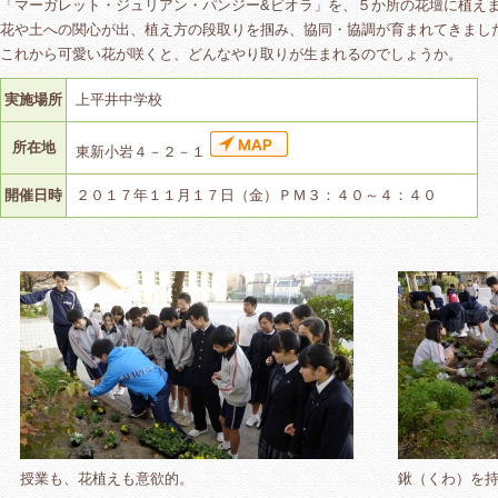
「マーガレット・ジュリアン・パンジー&ビオラ」を、５か所の花壇に植え
花や土への関心が出、植え方の段取りを掴み、協同・協調が育まれてきまし
これから可愛い花が咲くと、どんなやり取りが生まれるのでしょうか。
実施場所
上平井中学校
所在地
東新小岩４－２－１
開催日時
２０１７年１１月１７日（金）ＰＭ３：４０～４：４０
授業も、花植えも意欲的。
鍬（くわ）を