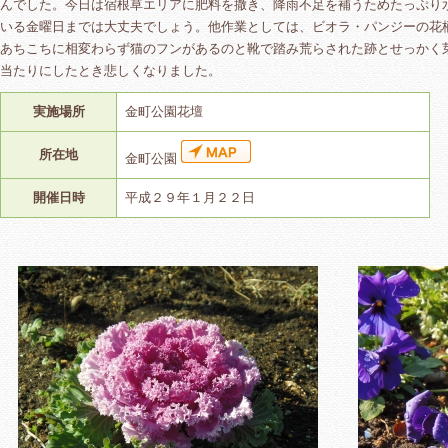
んでした。今日は宿根草エリアに肥料を撒き、降雨不足を補うためたっぷり
いる金曜日までは大丈夫でしょう。他作業としては、ビオラ・パンジーの花
あちこちに相変わらず猫のフンがあるのと靴で踏み荒らされた跡とせっかく
当たりにしたとき悲しくなりました。
実施場所
金町公園花壇
所在地
金町公園
開催日時
平成２９年１月２２日