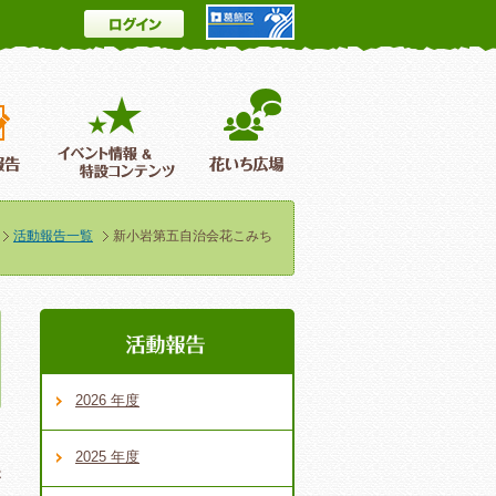
ログイン
とは
花情報＆フォトギャラリー
活動報告
イベント情報 ＆特設コンテンツ
花いち広場
活動報告一覧
新小岩第五自治会花こみち
2026 年度
2025 年度
が