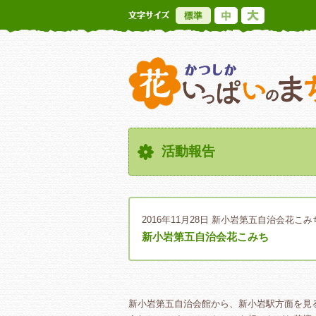
標準
中
大
活動報告
2016年11月28日
新小岩第五自治会花こみ
新小岩第五自治会花こみち
新小岩第五自治会館から、新小岩駅方面を見