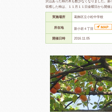
沢山あった柿の木も数少なくなりました。新
収穫した柿は、１１月１１日金曜日から開催
実施場所
葛飾区立小松中学校
所在地
新小岩４丁目
開催日時
2016.11.05