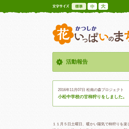
標準
中
大
活動報告
2016年11月07日
松南の森プロジェクト
小松中学校の甘柿狩りをしました。
１１月５日土曜日、暖かい陽気で柿狩りを楽