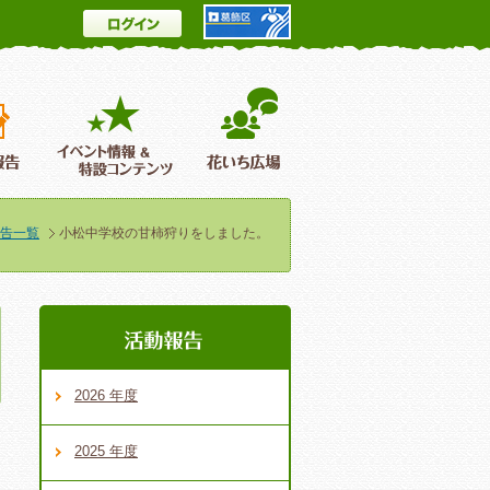
ログイン
とは
花情報＆フォトギャラリー
活動報告
イベント情報 ＆特設コンテンツ
花いち広場
告一覧
小松中学校の甘柿狩りをしました。
2026 年度
2025 年度
に