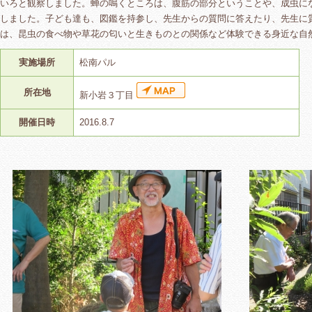
いろと観察しました。蝉の鳴くところは、腹筋の部分ということや、成虫に
しました。子ども達も、図鑑を持参し、先生からの質問に答えたり、先生に
は、昆虫の食べ物や草花の匂いと生きものとの関係など体験できる身近な自
実施場所
松南パル
所在地
新小岩３丁目
開催日時
2016.8.7