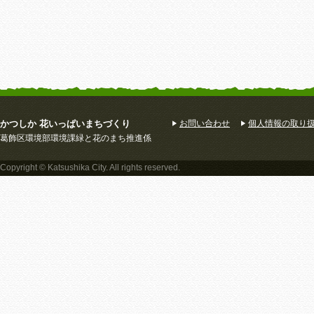
かつしか 花いっぱいまちづくり
お問い合わせ
個人情報の取り
葛飾区環境部環境課緑と花のまち推進係
Copyright © Katsushika City. All rights reserved.