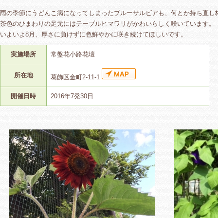
雨の季節にうどんこ病になってしまったブルーサルビアも、何とか持ち直し
茶色のひまわりの足元にはテーブルヒマワリがかわいらしく咲いています。
いよいよ8月、厚さに負けずに色鮮やかに咲き続けてほしいです。
実施場所
常盤花小路花壇
所在地
葛飾区金町2-11-1
開催日時
2016年7発30日