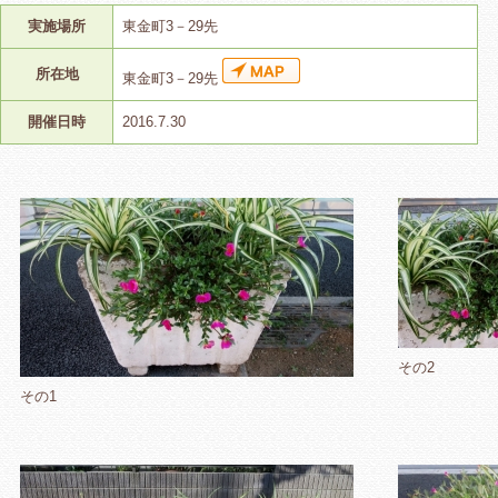
実施場所
東金町3－29先
所在地
東金町3－29先
開催日時
2016.7.30
その2
その1