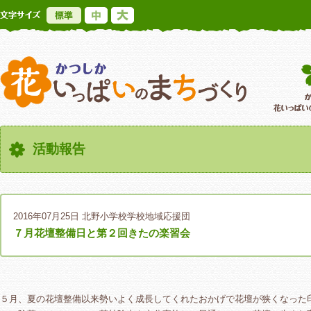
標準
中
大
かつしか花いっ
活動報告
2016年07月25日
北野小学校学校地域応援団
７月花壇整備日と第２回きたの楽習会
５月、夏の花壇整備以来勢いよく成長してくれたおかげで花壇が狭くなった