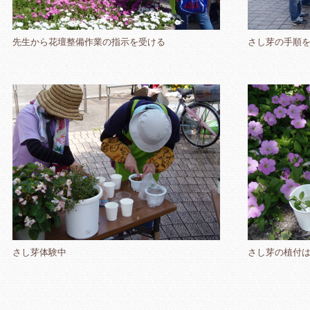
先生から花壇整備作業の指示を受ける
さし芽の手順
さし芽体験中
さし芽の植付