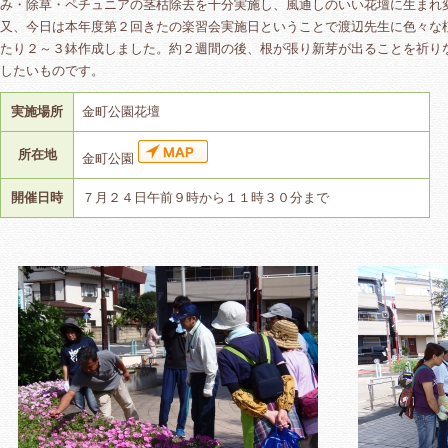
み・除草・ペチュニアの茎枯除去を十分実施し、風通しのいい花壇に生まれ
又、今日は本年度第２回きたの楽習会実施日ということで渡辺先生に色々な
たり２～３鉢作成しました。約２週間の後、根が張り新芽が出ることを祈り
したいものです。
実施場所
金町公園花壇
所在地
金町公園
開催日時
７月２４日午前９時から１１時３０分まで