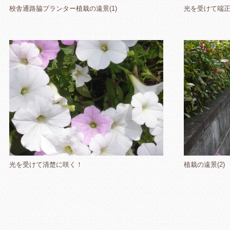
校舎通路脇プランター植栽の遠景(1)
光を受けて端
光を受けて清楚に咲く！
植栽の遠景(2)