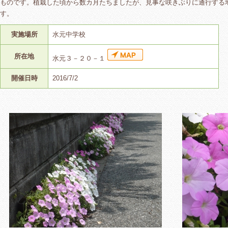
ものです。植栽した頃から数カ月たちましたが、見事な咲きぶりに通行する
す。
実施場所
水元中学校
所在地
水元３－２０－１
開催日時
2016/7/2