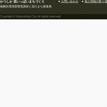
かつしか 花いっぱいまちづくり
お問い合わせ
個人情報の取り
葛飾区環境部環境課緑と花のまち推進係
Copyright © Katsushika City. All rights reserved.