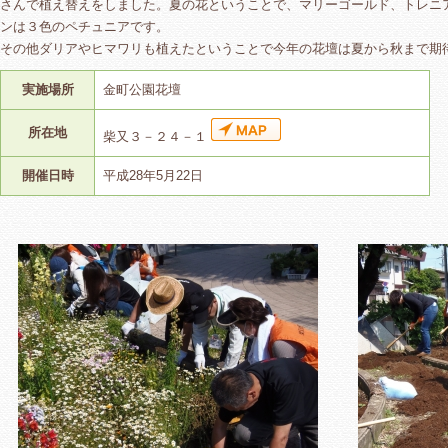
さんで植え替えをしました。夏の花ということで、マリーゴールド、トレニ
ンは３色のペチュニアです。
その他ダリアやヒマワリも植えたということで今年の花壇は夏から秋まで期
実施場所
金町公園花壇
所在地
柴又３－２４－１
開催日時
平成28年5月22日