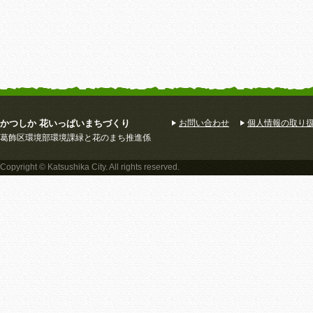
かつしか 花いっぱいまちづくり
お問い合わせ
個人情報の取り
葛飾区環境部環境課緑と花のまち推進係
Copyright © Katsushika City. All rights reserved.