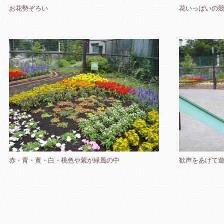
お花勢ぞろい
花いっぱいの
赤・青・黄・白・桃色や紫が緑風の中
歓声をあげて