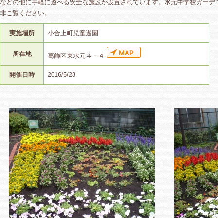
などの他に手軽に遊べる安全な施設が設置されています。水元中学校ガーデ
非ご覧ください。
実施場所
小合上町児童遊園
所在地
葛飾区東水元４－４
開催日時
2016/5/28